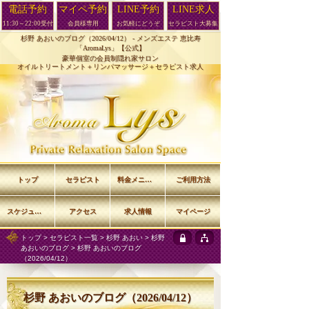
電話予約
マイペ予約
LINE予約
LINE求人
11:30～22:00受付
会員様専用
お気軽にどうぞ
セラピスト大募集
杉野 あおいのブログ（2026/04/12） -
メンズエステ 恵比寿
「AromaLys」【公式】
豪華個室の会員制隠れ家サロン
オイルトリートメント＋リンパマッサージ＋セラピスト求人
トップ
セラピスト
料金メニュー
ご利用方法
スケジュール
アクセス
求人情報
マイページ
トップ
>
セラピスト一覧
>
杉野 あおい
>
杉野
あおいのブログ
> 杉野 あおいのブログ
（2026/04/12）
杉野 あおいのブログ（2026/04/12）