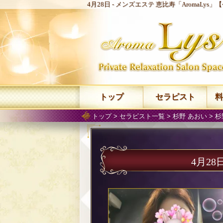
4月28日 -
メンズエステ 恵比寿「AromaLys」
トップ
セラピスト
料
トップ
>
セラピスト一覧
>
杉野 あおい
>
杉
4月28