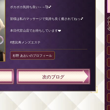
ポカポカ気持ち良い～～🥰💕
皆様は私のマッサージで気持ち良く癒されてねっ💕
本日代官山店でお待ちしています❤️
#恵比寿メンズエステ
杉野 あおいのプロフィール
次のブログ