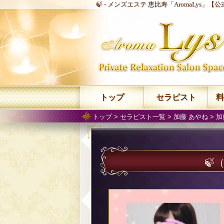
🍃 -
メンズエステ 恵比寿「AromaLys」【公
トップ
セラピスト
料
トップ
>
セラピスト一覧
>
加藤 あやね
>
加
🍃
（