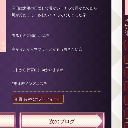
今日は太陽の日差しで暖かいー！って浮かれてたら
風が冷たくて、さむい！！ってなりました😭
着るものに悩む…🤔💭
寒がりだからマフラーとかもう巻きたい😖
これから代官山に向かいます🌱
#恵比寿メンズエステ
加藤 あやねのプロフィール
次のブログ