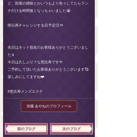
ど、部屋の掃除とかいつもより色々してたらラン
チ行ける時間無くなっちゃいました😭
明日再チャレンジする😖予定😗🍴
先日はネット指名のお客様ありがとうございまし
た🌷
今日は久しぶり？な恵比寿です🍴
ご予約して頂いたお客様ありがとうございます🥰
楽しみにしてますね❤️
#恵比寿メンズエステ
加藤 あやねのプロフィール
前のブログ
次のブログ