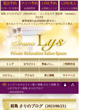
電話予約
マイペ予約
LINE予約
LINE求人
11:30～22:00受付
会員様専用
お気軽にどうぞ
セラピスト大募集
前島 さりのブログ（2023/06/23） -
メンズエステ 恵比寿「AromaLys」
【公式】
豪華個室の会員制隠れ家サロン
オイルトリートメント＋リンパマッサージ＋セラピスト求人
トップ
セラピスト
料金メニュー
ご利用方法
スケジュール
アクセス
求人情報
マイページ
トップ
>
セラピスト一覧
>
前島 さり
>
前島 さ
りのブログ
> 前島 さりのブログ
（2023/06/23）
前島 さりのブログ（2023/06/23）