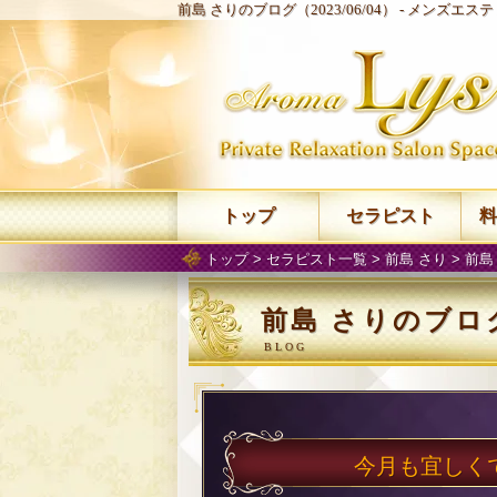
前島 さりのブログ（2023/06/04） -
メンズエステ 
トップ
セラピスト
料
トップ
>
セラピスト一覧
>
前島 さり
>
前島
前島 さりのブログ（
今月も宜しくで