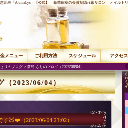
恵比寿「AromaLys」【公式】
豪華個室の会員制隠れ家サロン
オイルト
金メニュー
ご利用方法
スケジュール
アクセス
 さりのブログ
> 前島 さりのブログ（2023/06/04）
2023/06/04）
す🧸❤️
（2023/06/04 23:02）