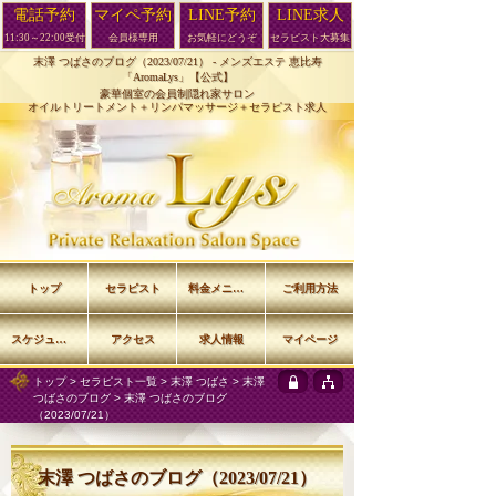
電話予約
マイペ予約
LINE予約
LINE求人
11:30～22:00受付
会員様専用
お気軽にどうぞ
セラピスト大募集
末澤 つばさのブログ（2023/07/21） -
メンズエステ 恵比寿
「AromaLys」【公式】
豪華個室の会員制隠れ家サロン
オイルトリートメント＋リンパマッサージ＋セラピスト求人
トップ
セラピスト
料金メニュー
ご利用方法
スケジュール
アクセス
求人情報
マイページ
トップ
>
セラピスト一覧
>
末澤 つばさ
>
末澤
つばさのブログ
> 末澤 つばさのブログ
（2023/07/21）
末澤 つばさのブログ（2023/07/21）