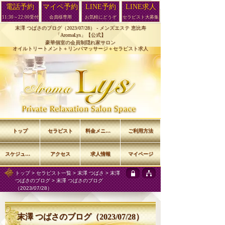
電話予約
マイペ予約
LINE予約
LINE求人
11:30～22:00受付
会員様専用
お気軽にどうぞ
セラピスト大募集
末澤 つばさのブログ（2023/07/28） -
メンズエステ 恵比寿
「AromaLys」【公式】
豪華個室の会員制隠れ家サロン
オイルトリートメント＋リンパマッサージ＋セラピスト求人
トップ
セラピスト
料金メニュー
ご利用方法
スケジュール
アクセス
求人情報
マイページ
トップ
>
セラピスト一覧
>
末澤 つばさ
>
末澤
つばさのブログ
> 末澤 つばさのブログ
（2023/07/28）
末澤 つばさのブログ（2023/07/28）