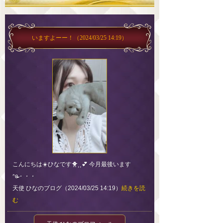
いますよーー！
（2024/03/25 14:19）
こんにちは☀️ひなです🐥⸒⸒💕 今月最後います
ᐢɞ̴̶・・・
天使 ひなのブログ（2024/03/25 14:19）
続きを読
む