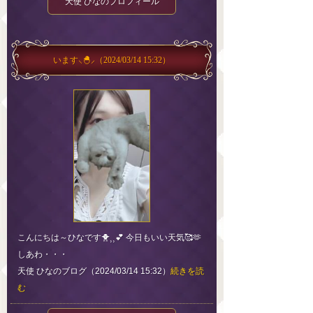
天使 ひなのプロフィール
います‪⸜‪‪‪‪‪︎🐣⸝‬‪‪
（2024/03/14 15:32）
こんにちは～ひなです🐥⸒⸒💕 今日もいい天気🥰🫶
しあわ・・・
天使 ひなのブログ（2024/03/14 15:32）
続きを読
む