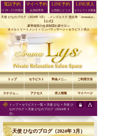
電話予約
マイペ予約
LINE予約
LINE求人
11:30～22:00受付
会員様専用
お気軽にどうぞ
セラピスト大募集
天使 ひなのブログ（2024年 3月） -
メンズエステ 恵比寿「AromaLys」
【公式】
豪華個室の会員制隠れ家サロン
オイルトリートメント＋リンパマッサージ＋セラピスト求人
トップ
セラピスト
料金メニュー
ご利用方法
スケジュール
アクセス
求人情報
マイページ
トップ
>
セラピスト一覧
>
天使 ひな
>
天使 ひ
なのブログ
> 天使 ひなのブログ（2024年 3
月）
天使 ひなのブログ（2024年 3月）