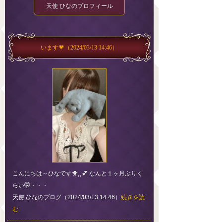
天使 ひなのプロフィール
います‪💗
（2024/03/13 14:46）
こんにちは～ひなです🐥⸒⸒💕 なんと１ヶ月ぶりく
らい🤭・・・
天使 ひなのブログ（2024/03/13 14:46）
続きを読
む