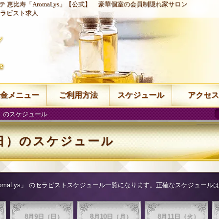
 恵比寿「AromaLys」【公式】
豪華個室の会員制隠れ家サロン
ラピスト求人
金メニュー
ご利用方法
スケジュール
アクセス
日）のスケジュール
（日）のスケジュール
aLys」
のセラピストスケジュール一覧になります。正確なスケジュールはお
8月9日（日）
8月10日（月）
8月11日（火）