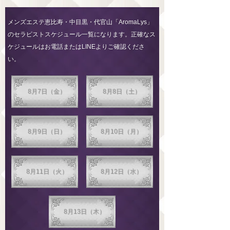
メンズエステ恵比寿・中目黒・代官山「AromaLys」
のセラピストスケジュール一覧になります。正確なス
ケジュールはお電話またはLINEよりご確認くださ
い。
8月7日（金）
8月8日（土）
8月9日（日）
8月10日（月）
8月11日（火）
8月12日（水）
8月13日（木）