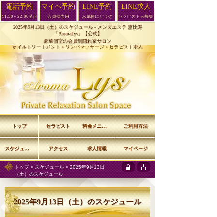
電話予約
マイペ予約
LINE予約
LINE求人
11:30～22:00受付
会員様専用
お気軽にどうぞ
セラピスト大募集
2025年9月13日（土）のスケジュール -
メンズエステ 恵比寿
「AromaLys」【公式】
豪華個室の会員制隠れ家サロン
オイルトリートメント＋リンパマッサージ＋セラピスト求人
トップ
セラピスト
料金メニュー
ご利用方法
スケジュール
アクセス
求人情報
マイページ
トップ
>
スケジュール
> 2025年9月13日
（土）のスケジュール
2025年9月13日（土）のスケジュール