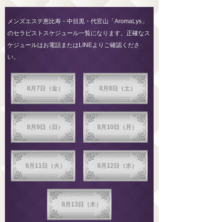
メンズエステ恵比寿・中目黒・代官山「AromaLys」
のセラピストスケジュール一覧になります。正確なス
ケジュールはお電話またはLINEよりご確認くださ
い。
8月7日（金）
8月8日（土）
8月9日（日）
8月10日（月）
8月11日（火）
8月12日（水）
8月13日（木）