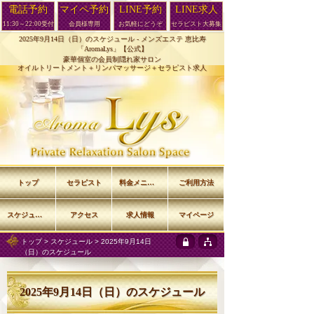
電話予約
マイペ予約
LINE予約
LINE求人
11:30～22:00受付
会員様専用
お気軽にどうぞ
セラピスト大募集
2025年9月14日（日）のスケジュール -
メンズエステ 恵比寿
「AromaLys」【公式】
豪華個室の会員制隠れ家サロン
オイルトリートメント＋リンパマッサージ＋セラピスト求人
トップ
セラピスト
料金メニュー
ご利用方法
スケジュール
アクセス
求人情報
マイページ
トップ
>
スケジュール
> 2025年9月14日
（日）のスケジュール
2025年9月14日（日）のスケジュール