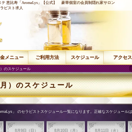
テ 恵比寿「AromaLys」【公式】
豪華個室の会員制隠れ家サロン
ラピスト求人
金メニュー
ご利用方法
スケジュール
アクセス
（月）のスケジュール
日（月）のスケジュール
aLys」
のセラピストスケジュール一覧になります。正確なスケジュールはお
8月9日（日）
8月10日（月）
8月11日（火）