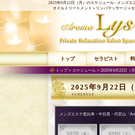
2025年9月22日（月）のスケジュール -
メンズエス
オイルトリートメント＋リンパマッサージ＋セ
トップ
セラピスト
料
トップ
>
スケジュール
> 2025年9月22日
2025年9月22
メンズエステ恵比寿・中目黒・代官山「Arom
8月7日（金）
8月8日（土）