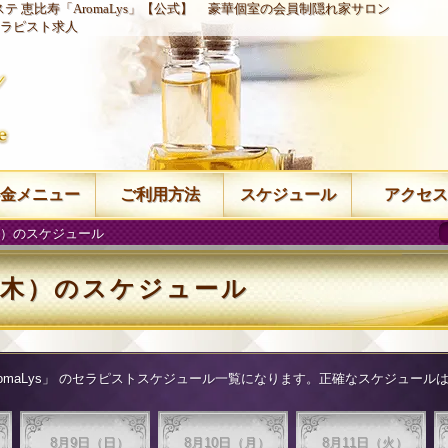
テ 恵比寿「AromaLys」【公式】
豪華個室の会員制隠れ家サロン
ラピスト求人
金メニュー
ご利用方法
スケジュール
アクセス
（木）のスケジュール
日（木）のスケジュール
aLys」
のセラピストスケジュール一覧になります。正確なスケジュールはお
8月9日（日）
8月10日（月）
8月11日（火）