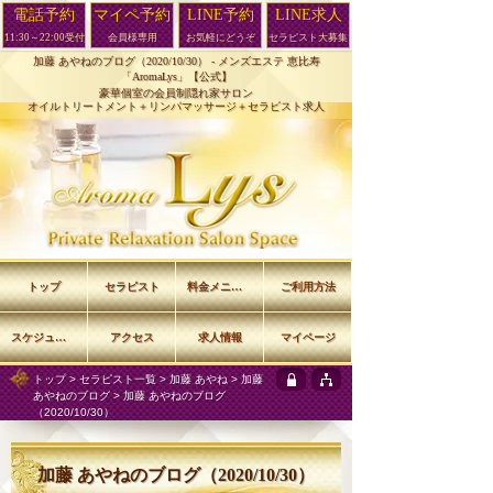
電話予約
マイペ予約
LINE予約
LINE求人
11:30～22:00受付
会員様専用
お気軽にどうぞ
セラピスト大募集
加藤 あやねのブログ（2020/10/30） -
メンズエステ 恵比寿
「AromaLys」【公式】
豪華個室の会員制隠れ家サロン
オイルトリートメント＋リンパマッサージ＋セラピスト求人
トップ
セラピスト
料金メニュー
ご利用方法
スケジュール
アクセス
求人情報
マイページ
トップ
>
セラピスト一覧
>
加藤 あやね
>
加藤
あやねのブログ
> 加藤 あやねのブログ
（2020/10/30）
加藤 あやねのブログ（2020/10/30）