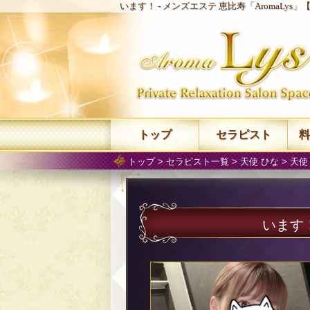
います！ -
メンズエステ 恵比寿「AromaLys」
トップ
セラピスト
料
トップ
>
セラピスト一覧
>
天使 ひな
>
天使
います