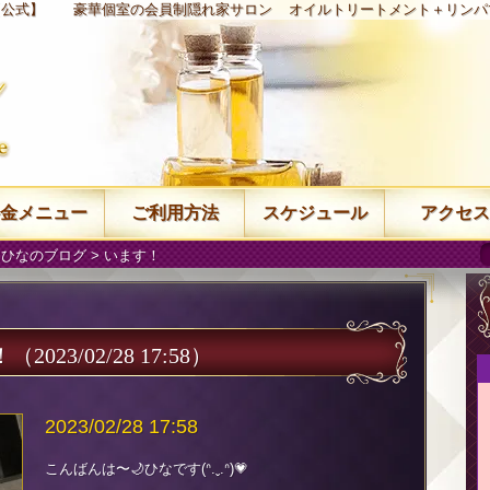
【公式】
豪華個室の会員制隠れ家サロン
オイルトリートメント＋リンパ
金メニュー
ご利用方法
スケジュール
アクセス
 ひなのブログ
> います！
！
（2023/02/28 17:58）
2023/02/28 17:58
こんばんは〜🌙ひなです(ᐢ.ˬ.ᐢ)💗