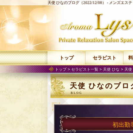
天使 ひなのブログ（2022/12/08） -
メンズエステ 
トップ
セラピスト
料
トップ
>
セラピスト一覧
>
天使 ひな
>
天使
天使 ひなのブログ（
初出勤