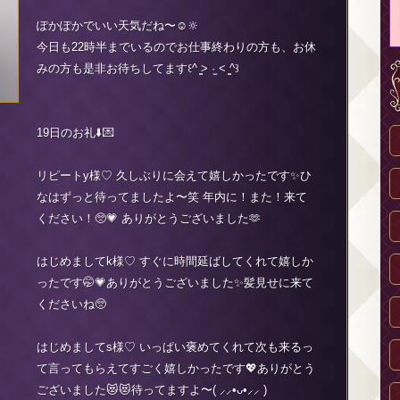
ぽかぽかでいい天気だね〜☺️🔆
今日も22時半までいるのでお仕事終わりの方も、お休
みの方も是非お待ちしてます‪꒰^ ̳> ·̫ < ̳^꒱
19日のお礼⬇️💌
リピートy様♡ 久しぶりに会えて嬉しかったです✨️ひ
なはずっと待ってましたよ〜笑 年内に！また！来て
ください！🥺💗 ありがとうございました‪🫶
はじめましてk様♡ すぐに時間延ばしてくれて嬉しか
ったです🤭💗ありがとうございました✨️髪見せに来て
くださいね🥺
はじめましてs様♡ いっぱい褒めてくれて次も来るっ
て言ってもらえてすごく嬉しかったです💖ありがとう
ございました😻😻待ってますよ〜( ⸝⸝•ᴗ•⸝⸝ )