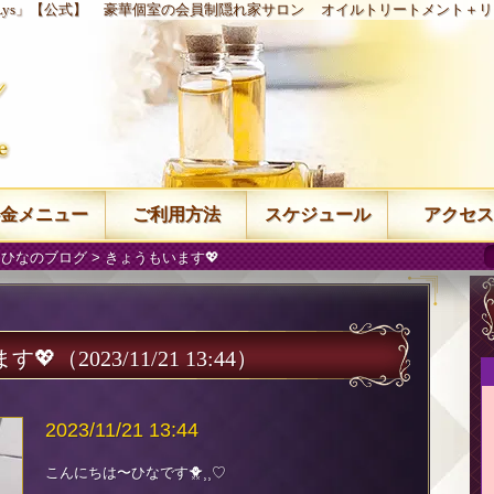
Lys」【公式】
豪華個室の会員制隠れ家サロン
オイルトリートメント＋リ
金メニュー
ご利用方法
スケジュール
アクセス
 ひなのブログ
> きょうもいます💖
す💖
（2023/11/21 13:44）
2023/11/21 13:44
こんにちは〜ひなです🐥⸒⸒♡