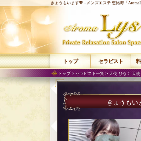
きょうもいます💖 -
メンズエステ 恵比寿「Aroma
トップ
セラピスト
料
トップ
>
セラピスト一覧
>
天使 ひな
>
天使
きょうもいま