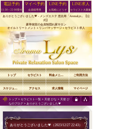
電話予約
マイペ予約
LINE予約
LINE求人
11:30～22:00受付
会員様専用
お気軽にどうぞ
セラピスト大募集
ありがとうございました💗 -
メンズエステ 恵比寿「AromaLys」【公
式】
豪華個室の会員制隠れ家サロン
オイルトリートメント＋リンパマッサージ＋セラピスト求人
トップ
セラピスト
料金メニュー
ご利用方法
スケジュール
アクセス
求人情報
マイページ
トップ
>
セラピスト一覧
>
天使 ひな
>
天使 ひ
なのブログ
> ありがとうございました💗
ありがとうございました💗
（2023/12/27 22:43）