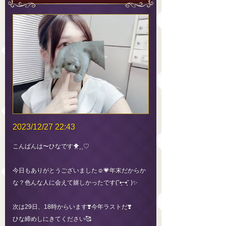
2023/12/27 22:43
こんばんは〜ひなです🐥⸒⸒♡
今日もありがとうございました☺️💗年末だからか
な？色んな人に会えて嬉しかったです(˘•̥⧿•̥˘ )✨️
次は29日、18時からいます❣️今年ラストだ❣️
ひな締めしにきてください🥰