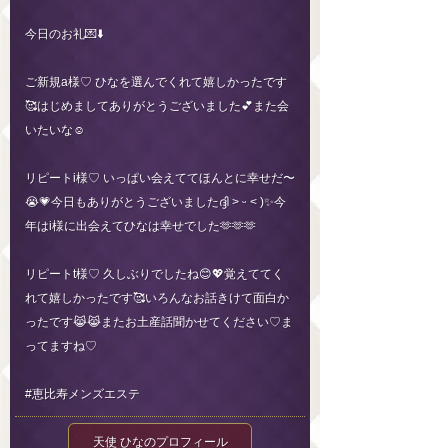
今日のお礼💌⬇️
ご新規a様♡ ひなを選んでくれて嬉しかったです
🥰はじめましてありがとうございました💕また会
いたいな☺️
リピートi様♡ いっぱい会えててほんとに幸せだ〜
😭💗今日もありがとうございましたദ്ദി ˃ ᵕ ˂ )✨️今
年はi様に出会えてひなは幸せでした‪🫶‪🫶‪🫶
リピートt様♡ 久しぶりでしたね😊💖覚えててく
れて嬉しかったです🥰いろんなお話きけて面白か
ったです😹😹またお土産話聞かせてください♡ま
ってますね♡
#恵比寿メンズエステ
天使 ひなのプロフィール