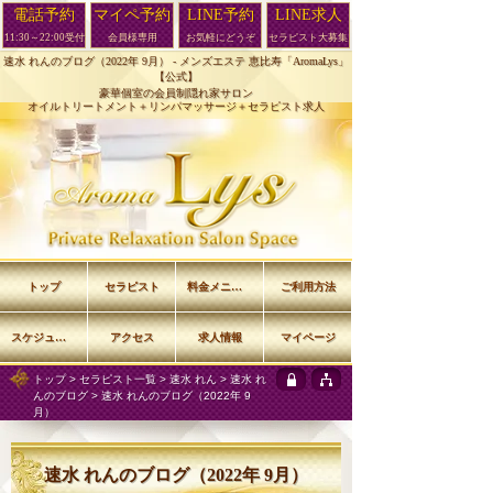
電話予約
マイペ予約
LINE予約
LINE求人
11:30～22:00受付
会員様専用
お気軽にどうぞ
セラピスト大募集
速水 れんのブログ（2022年 9月） -
メンズエステ 恵比寿「AromaLys」
【公式】
豪華個室の会員制隠れ家サロン
オイルトリートメント＋リンパマッサージ＋セラピスト求人
トップ
セラピスト
料金メニュー
ご利用方法
スケジュール
アクセス
求人情報
マイページ
トップ
>
セラピスト一覧
>
速水 れん
>
速水 れ
んのブログ
> 速水 れんのブログ（2022年 9
月）
速水 れんのブログ（2022年 9月）