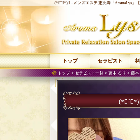
(*ฅ́˘ฅ̀*)♡ -
メンズエステ 恵比寿「AromaLys」
トップ
セラピスト
料
トップ
>
セラピスト一覧
>
藤本 るり
>
藤本
(*ฅ́˘ฅ̀*