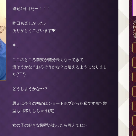
連勤4日目だー！！！
昨日も楽しかった♪
ありがとうございます💖
❁¨̮
ここのところ前髪が随分長くなってきて
流そうかな？おろそうかな？と迷えるようになりまし
た(*´˘`*)
どうしようかな〜？
思えば今年の初めはショートボブだった私です🌼*･髪
型も目移りしちゃう(笑)
女の子の好きな髪型があったら教えてね✨