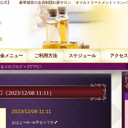
【公式】
豪華個室の会員制隠れ家サロン
オイルトリートメント＋リンパ
金メニュー
ご利用方法
スケジュール
アクセス
 るりのブログ
> (*ฅ́˘ฅ̀*)♡
)♡
（2023/12/08 11:11）
2023/12/08 11:11
おはよ〜ฅ✨️☕💭るりです💕