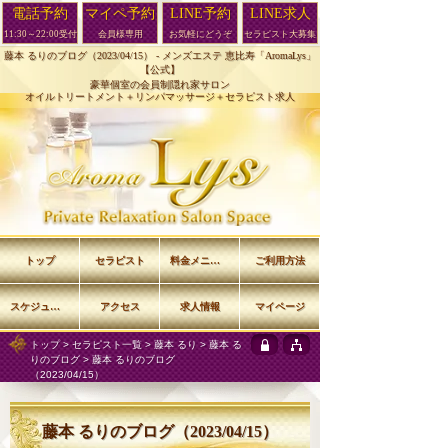
電話予約
マイペ予約
LINE予約
LINE求人
11:30～22:00受付
会員様専用
お気軽にどうぞ
セラピスト大募集
藤本 るりのブログ（2023/04/15） -
メンズエステ 恵比寿「AromaLys」
【公式】
豪華個室の会員制隠れ家サロン
オイルトリートメント＋リンパマッサージ＋セラピスト求人
トップ
セラピスト
料金メニュー
ご利用方法
スケジュール
アクセス
求人情報
マイページ
トップ
>
セラピスト一覧
>
藤本 るり
>
藤本 る
りのブログ
> 藤本 るりのブログ
（2023/04/15）
藤本 るりのブログ（2023/04/15）