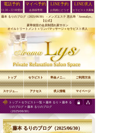
電話予約
マイペ予約
LINE予約
LINE求人
11:30～22:00受付
会員様専用
お気軽にどうぞ
セラピスト大募集
藤本 るりのブログ（2025/06/30） -
メンズエステ 恵比寿「AromaLys」
【公式】
豪華個室の会員制隠れ家サロン
オイルトリートメント＋リンパマッサージ＋セラピスト求人
トップ
セラピスト
料金メニュー
ご利用方法
スケジュール
アクセス
求人情報
マイページ
トップ
>
セラピスト一覧
>
藤本 るり
>
藤本 る
りのブログ
> 藤本 るりのブログ
（2025/06/30）
藤本 るりのブログ（2025/06/30）