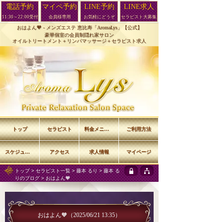
電話予約
マイペ予約
LINE予約
LINE求人
11:30～22:00受付
会員様専用
お気軽にどうぞ
セラピスト大募集
おはよん🧡 -
メンズエステ 恵比寿「AromaLys」【公式】
豪華個室の会員制隠れ家サロン
オイルトリートメント＋リンパマッサージ＋セラピスト求人
トップ
セラピスト
料金メニュー
ご利用方法
スケジュール
アクセス
求人情報
マイページ
トップ
>
セラピスト一覧
>
藤本 るり
>
藤本 る
りのブログ
> おはよん🧡
おはよん🧡
（2025/06/21 13:35）