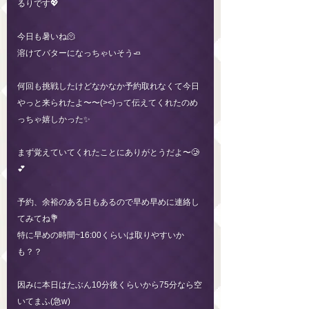
るりです💖
今日も暑いね🫠
溶けてバターになっちゃいそう🧈
何回も挑戦したけどなかなか予約取れなくて今日
やっと来られたよ〜〜(><)って伝えてくれたのめ
っちゃ嬉しかった✨
まず覚えていてくれたことにありがとうだよ〜🥲
💕
予約、余裕のある日もあるので早め早めに連絡し
てみてね💐
特に早めの時間~16:00くらいは取りやすいか
も？？
因みに本日はたぶん10分後くらいから75分なら空
いてまふ(急w)