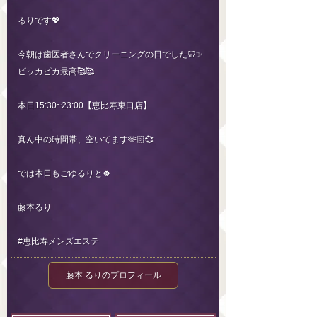
るりです💖
今朝は歯医者さんでクリーニングの日でした🦷✨️
ピッカピカ最高🥰🥰
本日15:30~23:00【恵比寿東口店】
真ん中の時間帯、空いてます🫶🏻︎💞
では本日もごゆるりと🍀
藤本るり
#恵比寿メンズエステ
藤本 るりのプロフィール