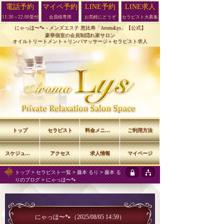
電話予約
マイペ予約
LINE予約
LINE求人
11:30～22:00受付
会員様専用
お気軽にどうぞ
セラピスト大募集
にゃっほ〜🐾 -
メンズエステ 恵比寿「AromaLys」【公式】
豪華個室の会員制隠れ家サロン
オイルトリートメント＋リンパマッサージ＋セラピスト求人
トップ
セラピスト
料金メニュー
ご利用方法
スケジュール
アクセス
求人情報
マイページ
トップ
>
セラピスト一覧
>
藤本 るり
>
藤本 る
りのブログ
> にゃっほ〜🐾
にゃっほ〜🐾
（2025/08/05 14:59）