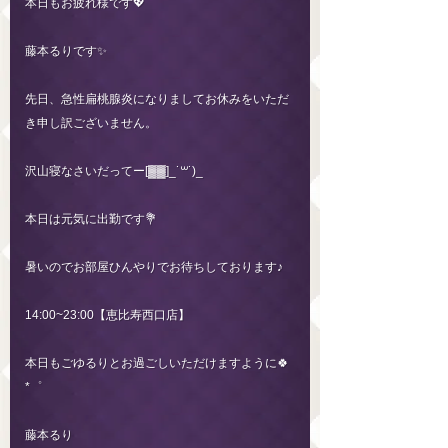
本日もお疲れ様です💖
藤本るりです✨️
先日、急性扁桃腺炎になりましてお休みをいただ
き申し訳ございません。
沢山寝なさいだってー[▓▓]_˙꒳˙)_
本日は元気に出勤です💐
暑いのでお部屋ひんやりでお待ちしております♪
14:00~23:00【恵比寿西口店】
本日もごゆるりとお過ごしいただけますように🍀
*゜
藤本るり