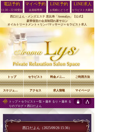
電話予約
マイペ予約
LINE予約
LINE求人
11:30～22:00受付
会員様専用
お気軽にどうぞ
セラピスト大募集
西口だよん -
メンズエステ 恵比寿「AromaLys」【公式】
豪華個室の会員制隠れ家サロン
オイルトリートメント＋リンパマッサージ＋セラピスト求人
トップ
セラピスト
料金メニュー
ご利用方法
スケジュール
アクセス
求人情報
マイページ
トップ
>
セラピスト一覧
>
藤本 るり
>
藤本 る
りのブログ
> 西口だよん
西口だよん
（2025/09/26 15:36）