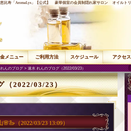
恵比寿「AromaLys」【公式】
豪華個室の会員制隠れ家サロン
オイルト
金メニュー
ご利用方法
スケジュール
アクセス
 れんのブログ
> 速水 れんのブログ（2022/03/23）
2022/03/23）
🌸🦢
（2022/03/23 13:09）