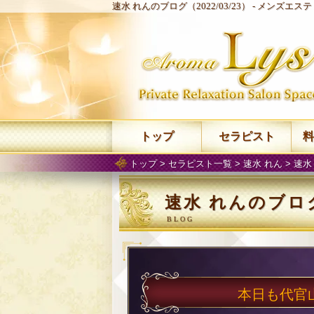
速水 れんのブログ（2022/03/23） -
メンズエステ 
トップ
セラピスト
料
トップ
>
セラピスト一覧
>
速水 れん
>
速水
速水 れんのブログ（
本日も代官山