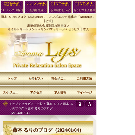
電話予約
マイペ予約
LINE予約
LINE求人
11:30～22:00受付
会員様専用
お気軽にどうぞ
セラピスト大募集
藤本 るりのブログ（2024/01/04） -
メンズエステ 恵比寿「AromaLys」
【公式】
豪華個室の会員制隠れ家サロン
オイルトリートメント＋リンパマッサージ＋セラピスト求人
トップ
セラピスト
料金メニュー
ご利用方法
スケジュール
アクセス
求人情報
マイページ
トップ
>
セラピスト一覧
>
藤本 るり
>
藤本 る
りのブログ
> 藤本 るりのブログ
（2024/01/04）
藤本 るりのブログ（2024/01/04）