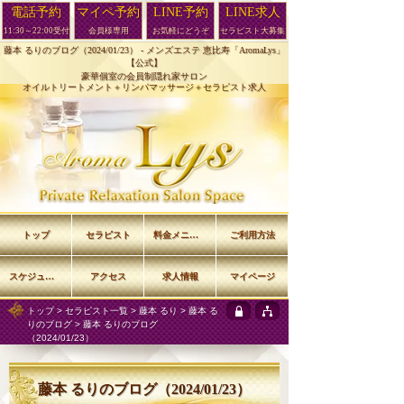
電話予約
マイペ予約
LINE予約
LINE求人
11:30～22:00受付
会員様専用
お気軽にどうぞ
セラピスト大募集
藤本 るりのブログ（2024/01/23） -
メンズエステ 恵比寿「AromaLys」
【公式】
豪華個室の会員制隠れ家サロン
オイルトリートメント＋リンパマッサージ＋セラピスト求人
トップ
セラピスト
料金メニュー
ご利用方法
スケジュール
アクセス
求人情報
マイページ
トップ
>
セラピスト一覧
>
藤本 るり
>
藤本 る
りのブログ
> 藤本 るりのブログ
（2024/01/23）
藤本 るりのブログ（2024/01/23）