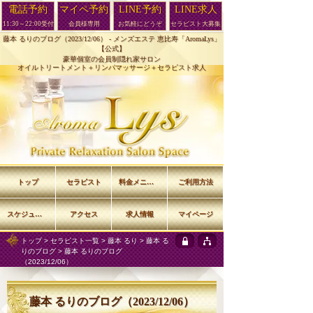
電話予約
マイペ予約
LINE予約
LINE求人
11:30～22:00受付
会員様専用
お気軽にどうぞ
セラピスト大募集
藤本 るりのブログ（2023/12/06） -
メンズエステ 恵比寿「AromaLys」
【公式】
豪華個室の会員制隠れ家サロン
オイルトリートメント＋リンパマッサージ＋セラピスト求人
トップ
セラピスト
料金メニュー
ご利用方法
スケジュール
アクセス
求人情報
マイページ
トップ
>
セラピスト一覧
>
藤本 るり
>
藤本 る
りのブログ
> 藤本 るりのブログ
（2023/12/06）
藤本 るりのブログ（2023/12/06）