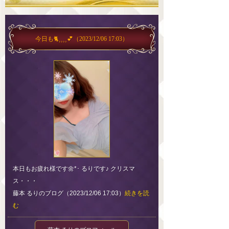
今日も🐈⸒⸒⸒⸒︎💕︎
（2023/12/06 17:03）
本日もお疲れ様です🌼*･ るりです♪ クリスマ
ス・・・
藤本 るりのブログ（2023/12/06 17:03）
続きを読
む