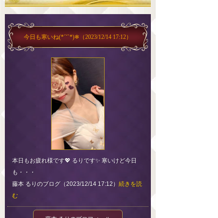
今日も寒いね(*´˘`*)❄‪
（2023/12/14 17:12）
本日もお疲れ様です💖 るりです✨ 寒いけど今日
も・・・
藤本 るりのブログ（2023/12/14 17:12）
続きを読
む