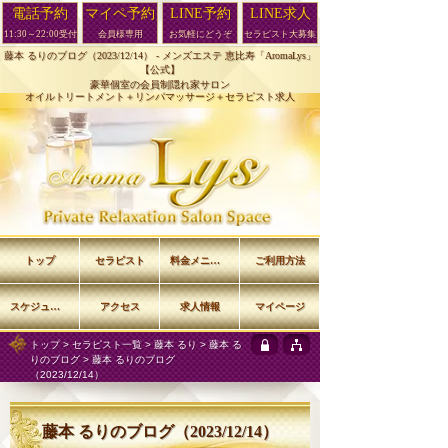
電話予約
マイペ予約
LINE予約
LINE求人
11:30～22:00受付
会員様専用
お気軽にどうぞ
セラピスト大募集
藤本 るりのブログ（2023/12/14） -
メンズエステ 恵比寿「AromaLys」
【公式】
豪華個室の会員制隠れ家サロン
オイルトリートメント＋リンパマッサージ＋セラピスト求人
トップ
セラピスト
料金メニュー
ご利用方法
スケジュール
アクセス
求人情報
マイページ
トップ
>
セラピスト一覧
>
藤本 るり
>
藤本 る
りのブログ
> 藤本 るりのブログ
（2023/12/14）
藤本 るりのブログ（2023/12/14）