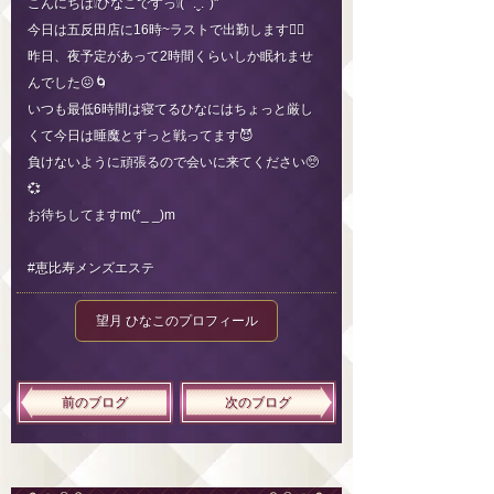
こんにちは❕ひなこですっ❕‪(՞ .ˬ.՞)"‬
今日は五反田店に16時~ラストで出勤します🙇‍♀️
昨日、夜予定があって2時間くらいしか眠れませ
んでした😖🌀
いつも最低6時間は寝てるひなにはちょっと厳し
くて今日は睡魔とずっと戦ってます😈
負けないように頑張るので会いに来てください🥺
💞
お待ちしてますm(*_ _)m
#恵比寿メンズエステ
望月 ひなこのプロフィール
前のブログ
次のブログ