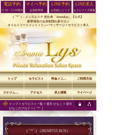
電話予約
マイペ予約
LINE予約
LINE求人
11:30～22:00受付
会員様専用
お気軽にどうぞ
セラピスト大募集
( ¯꒳​¯ )ᐝ -
メンズエステ 恵比寿「AromaLys」【公式】
豪華個室の会員制隠れ家サロン
オイルトリートメント＋リンパマッサージ＋セラピスト求人
トップ
セラピスト
料金メニュー
ご利用方法
スケジュール
アクセス
求人情報
マイページ
トップ
>
セラピスト一覧
>
望月 ひなこ
>
望月
ひなこのブログ
> ( ¯꒳​¯ )ᐝ
( ¯꒳​¯ )ᐝ
（2023/07/15 16:31）