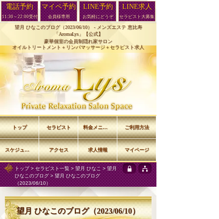
電話予約
マイペ予約
LINE予約
LINE求人
11:30～22:00受付
会員様専用
お気軽にどうぞ
セラピスト大募集
望月 ひなこのブログ（2023/06/10） -
メンズエステ 恵比寿
「AromaLys」【公式】
豪華個室の会員制隠れ家サロン
オイルトリートメント＋リンパマッサージ＋セラピスト求人
トップ
セラピスト
料金メニュー
ご利用方法
スケジュール
アクセス
求人情報
マイページ
トップ
>
セラピスト一覧
>
望月 ひなこ
>
望月
ひなこのブログ
> 望月 ひなこのブログ
（2023/06/10）
望月 ひなこのブログ（2023/06/10）