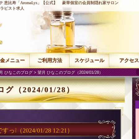
 恵比寿「AromaLys」【公式】
豪華個室の会員制隠れ家サロン
ラピスト求人
金メニュー
ご利用方法
スケジュール
アクセス
月 ひなこのブログ
> 望月 ひなこのブログ（2024/01/28）
（2024/01/28）
すっ❕
（2024/01/28 12:21）