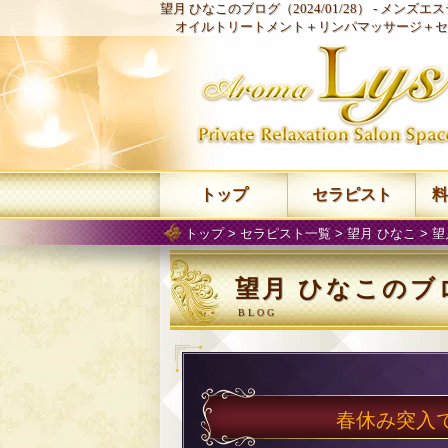
望月 ひなこのブログ（2024/01/28） -
メンズエステ
オイルトリートメント＋リンパマッサージ＋セ
トップ
セラピスト
料
トップ
>
セラピスト一覧
>
望月 ひなこ
>
望
望月 ひなこのブログ
春休み突入で