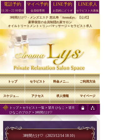
電話予約
マイペ予約
LINE予約
LINE求人
11:30～22:00受付
会員様専用
お気軽にどうぞ
セラピスト大募集
3時間だけ🤍 -
メンズエステ 恵比寿「AromaLys」【公式】
豪華個室の会員制隠れ家サロン
オイルトリートメント＋リンパマッサージ＋セラピスト求人
トップ
セラピスト
料金メニュー
ご利用方法
スケジュール
アクセス
求人情報
マイページ
トップ
>
セラピスト一覧
>
望月 ひなこ
>
望月
ひなこのブログ
> 3時間だけ🤍
3時間だけ🤍
（2023/12/14 18:10）