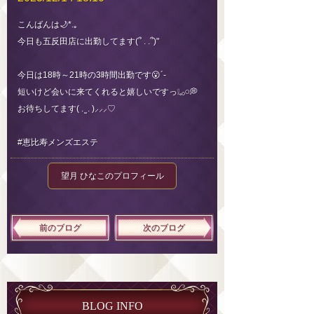
こんばんは🌙*.｡
今日も五反田店に出勤してます(՞ . .՞)"
今日は18時～21時の3時間出勤です😮´-
短いけど会いに来てくれると嬉しいですっ❕𓈒𓂂𓏸💭
お待ちしてます( . ̫ . )⸝⸝⸝♡
#恵比寿メンズエステ
望月 ひなこのプロフィール
前のブログ
次のブログ
BLOG INFO