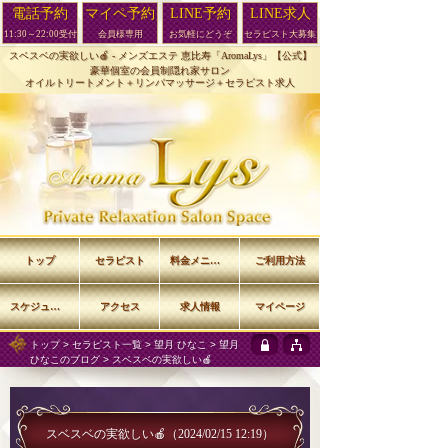
電話予約
マイペ予約
LINE予約
LINE求人
11:30～22:00受付
会員様専用
お気軽にどうぞ
セラピスト大募集
スベスベの実欲しい🍎 -
メンズエステ 恵比寿「AromaLys」【公式】
豪華個室の会員制隠れ家サロン
オイルトリートメント＋リンパマッサージ＋セラピスト求人
トップ
セラピスト
料金メニュー
ご利用方法
スケジュール
アクセス
求人情報
マイページ
トップ
>
セラピスト一覧
>
望月 ひなこ
>
望月
ひなこのブログ
> スベスベの実欲しい🍎
スベスベの実欲しい🍎
（2024/02/15 12:19）