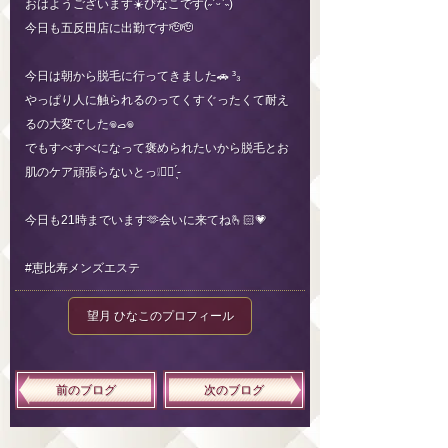
おはようございます☀️ぴなこです(˶ˊᵕˋ˵)
今日も五反田店に出勤です🫡🫡
今日は朝から脱毛に行ってきました🚗 ³₃
やっぱり人に触られるのってくすぐったくて耐え
るの大変でした𖦹‎ࡇ𖦹‎
でもすべすべになって褒められたいから脱毛とお
肌のケア頑張らないとっ❕✊🏻 ̖́-‬
今日も21時までいます🫶会いに来てね🫰🏻💗
#恵比寿メンズエステ
望月 ひなこのプロフィール
前のブログ
次のブログ