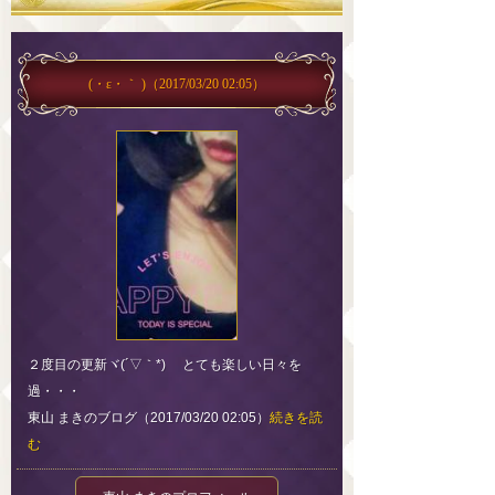
(・ε・｀ )
（2017/03/20 02:05）
２度目の更新ヾ(´▽｀*)ゝ とても楽しい日々を
過・・・
東山 まきのブログ（2017/03/20 02:05）
続きを読
む