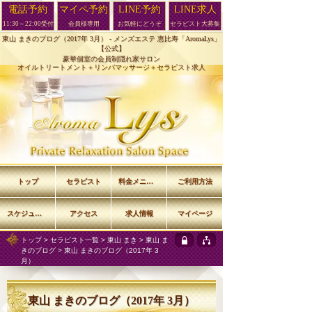
電話予約
マイペ予約
LINE予約
LINE求人
11:30～22:00受付
会員様専用
お気軽にどうぞ
セラピスト大募集
東山 まきのブログ（2017年 3月） -
メンズエステ 恵比寿「AromaLys」
【公式】
豪華個室の会員制隠れ家サロン
オイルトリートメント＋リンパマッサージ＋セラピスト求人
トップ
セラピスト
料金メニュー
ご利用方法
スケジュール
アクセス
求人情報
マイページ
トップ
>
セラピスト一覧
>
東山 まき
>
東山 ま
きのブログ
> 東山 まきのブログ（2017年 3
月）
東山 まきのブログ（2017年 3月）