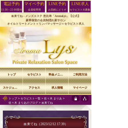
電話予約
マイペ予約
LINE予約
LINE求人
11:30～22:00受付
会員様専用
お気軽にどうぞ
セラピスト大募集
🎀来てね -
メンズエステ 恵比寿「AromaLys」【公式】
豪華個室の会員制隠れ家サロン
オイルトリートメント＋リンパマッサージ＋セラピスト求人
トップ
セラピスト
料金メニュー
ご利用方法
スケジュール
アクセス
求人情報
マイページ
トップ
>
セラピスト一覧
>
佐々木 まりあ
>
佐々木 まりあのブログ
> 🎀来てね
🎀来てね
（2023/12/12 17:39）