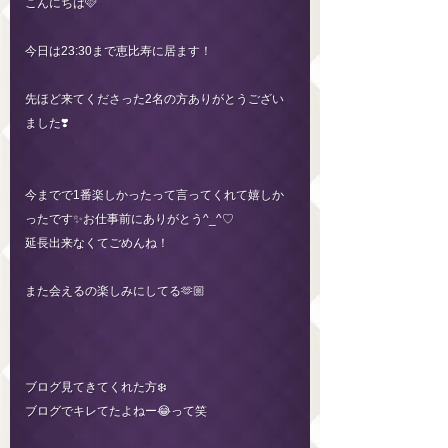
こんにちは🩷
今日は23:30まで恵比寿に居ます！
先ほど来てくださった2名の方ありがとうござい
ました❣️
今までで1番楽しかったって言ってくれて嬉しか
ったです✨お仕事前にありがとう^_^♡
延長出来なくてごめんね！
また会えるの楽しみにしてる🫶🏼
ブログ見てきてくれた方❄️
ブログでキレてたよねー😂って笑