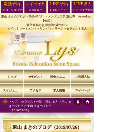
電話予約
マイペ予約
LINE予約
LINE求人
11:30～22:00受付
会員様専用
お気軽にどうぞ
セラピスト大募集
東山 まきのブログ（2019/07/26） -
メンズエステ 恵比寿「AromaLys」
【公式】
豪華個室の会員制隠れ家サロン
オイルトリートメント＋リンパマッサージ＋セラピスト求人
トップ
セラピスト
料金メニュー
ご利用方法
スケジュール
アクセス
求人情報
マイページ
トップ
>
セラピスト一覧
>
東山 まき
>
東山 ま
きのブログ
> 東山 まきのブログ
（2019/07/26）
東山 まきのブログ（2019/07/26）