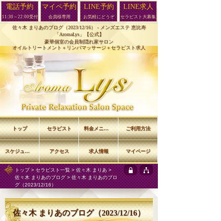
電話予約
マイペ予約
LINE予約
LINE求人
11:30～22:00受付
会員様専用
お気軽にどうぞ
セラピスト大募集
佐々木 まりあのブログ（2023/12/16） -
メンズエステ 恵比寿
「AromaLys」【公式】
豪華個室の会員制隠れ家サロン
オイルトリートメント＋リンパマッサージ＋セラピスト求人
トップ
セラピスト
料金メニュー
ご利用方法
スケジュール
アクセス
求人情報
マイページ
トップ
>
セラピスト一覧
>
佐々木 まりあ
>
佐々木 まりあのブログ
> 佐々木 まりあのブロ
グ（2023/12/16）
佐々木 まりあのブログ（2023/12/16）