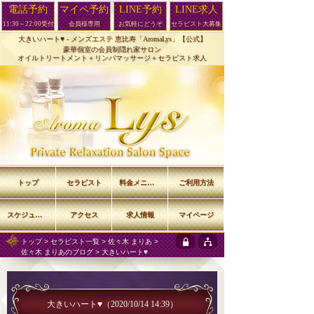
電話予約
マイペ予約
LINE予約
LINE求人
11:30～22:00受付
会員様専用
お気軽にどうぞ
セラピスト大募集
大きいハート♥️ -
メンズエステ 恵比寿「AromaLys」【公式】
豪華個室の会員制隠れ家サロン
オイルトリートメント＋リンパマッサージ＋セラピスト求人
トップ
セラピスト
料金メニュー
ご利用方法
スケジュール
アクセス
求人情報
マイページ
トップ
>
セラピスト一覧
>
佐々木 まりあ
>
佐々木 まりあのブログ
> 大きいハート♥️
大きいハート♥️
（2020/10/14 14:39）