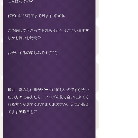
こんばんは🌙💕
代官山に23時半まで居ますo(^o^)o
ご予約して下さってる方ありがとうございます💗
しかも長いお時間♡
お会いするの楽しみです(*^^*)
最近、別のお仕事がピークに忙しいのですが会い
たい方々に会えたり、ブログを見て会いに来てく
れる方々が居てくれてまりあの方が、元気が貰え
てます💗昨日も♡