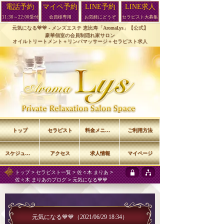
電話予約
マイペ予約
LINE予約
LINE求人
11:30～22:00受付
会員様専用
お気軽にどうぞ
セラピスト大募集
元気になる💙💙 -
メンズエステ 恵比寿「AromaLys」【公式】
豪華個室の会員制隠れ家サロン
オイルトリートメント＋リンパマッサージ＋セラピスト求人
トップ
セラピスト
料金メニュー
ご利用方法
スケジュール
アクセス
求人情報
マイページ
トップ
>
セラピスト一覧
>
佐々木 まりあ
>
佐々木 まりあのブログ
> 元気になる💙💙
元気になる💙💙
（2021/06/29 18:34）