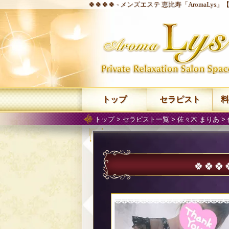
🍀🍀🍀🍀 -
メンズエステ 恵比寿「AromaLys」
トップ
セラピスト
料
トップ
>
セラピスト一覧
>
佐々木 まりあ
>
🍀🍀🍀