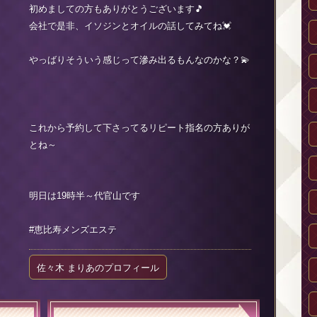
初めましての方もありがとうございます🎵
会社で是非、イソジンとオイルの話してみてね💓
やっばりそういう感じって滲み出るもんなのかな？💫
これから予約して下さってるリピート指名の方ありが
とね～
明日は19時半～代官山です
#恵比寿メンズエステ
佐々木 まりあのプロフィール