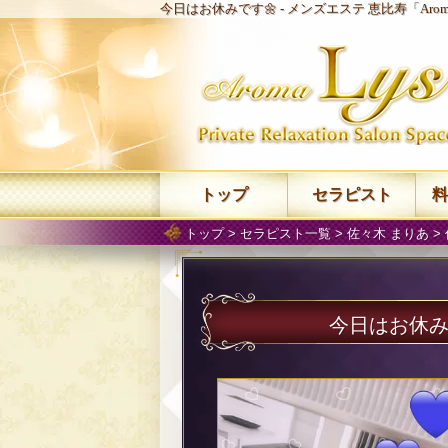
今日はお休みです🌼 -
メンズエステ 恵比寿「Arom
トップ
セラピスト
料
トップ
>
セラピスト一覧
>
佐々木 まりあ
>
今日はお休み