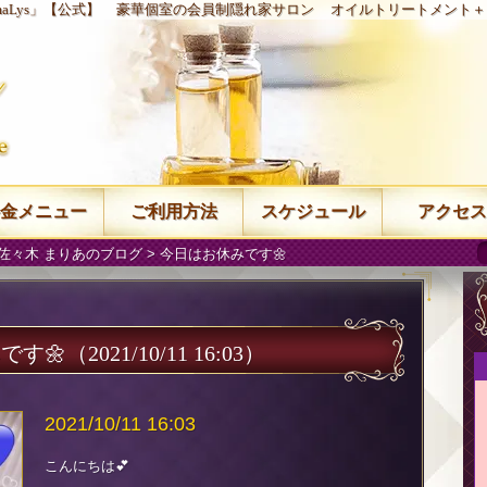
aLys」【公式】
豪華個室の会員制隠れ家サロン
オイルトリートメント＋
金メニュー
ご利用方法
スケジュール
アクセス
佐々木 まりあのブログ
> 今日はお休みです🌼
です🌼
（2021/10/11 16:03）
2021/10/11 16:03
こんにちは💕