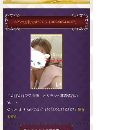
6/23のお礼です🤍🏹 ̖́-
（2022/06/24 02:07）
こんばんは🤍🤍 最近、オリラジの藤森慎吾の
Yo・・・
佐々木 まりあのブログ（2022/06/24 02:07）
続き
を読む