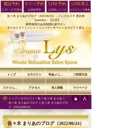
電話予約
マイペ予約
LINE予約
LINE求人
11:30～22:00受付
会員様専用
お気軽にどうぞ
セラピスト大募集
佐々木 まりあのブログ（2022/06/24） -
メンズエステ 恵比寿
「AromaLys」【公式】
豪華個室の会員制隠れ家サロン
オイルトリートメント＋リンパマッサージ＋セラピスト求人
トップ
セラピスト
料金メニュー
ご利用方法
スケジュール
アクセス
求人情報
マイページ
トップ
>
セラピスト一覧
>
佐々木 まりあ
>
佐々木 まりあのブログ
> 佐々木 まりあのブロ
グ（2022/06/24）
佐々木 まりあのブログ（2022/06/24）