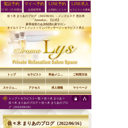
電話予約
マイペ予約
LINE予約
LINE求人
11:30～22:00受付
会員様専用
お気軽にどうぞ
セラピスト大募集
佐々木 まりあのブログ（2022/06/16） -
メンズエステ 恵比寿
「AromaLys」【公式】
豪華個室の会員制隠れ家サロン
オイルトリートメント＋リンパマッサージ＋セラピスト求人
トップ
セラピスト
料金メニュー
ご利用方法
スケジュール
アクセス
求人情報
マイページ
トップ
>
セラピスト一覧
>
佐々木 まりあ
>
佐々木 まりあのブログ
> 佐々木 まりあのブロ
グ（2022/06/16）
佐々木 まりあのブログ（2022/06/16）