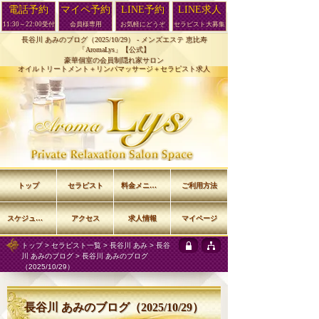
電話予約
マイペ予約
LINE予約
LINE求人
11:30～22:00受付
会員様専用
お気軽にどうぞ
セラピスト大募集
長谷川 あみのブログ（2025/10/29） -
メンズエステ 恵比寿
「AromaLys」【公式】
豪華個室の会員制隠れ家サロン
オイルトリートメント＋リンパマッサージ＋セラピスト求人
トップ
セラピスト
料金メニュー
ご利用方法
スケジュール
アクセス
求人情報
マイページ
トップ
>
セラピスト一覧
>
長谷川 あみ
>
長谷
川 あみのブログ
> 長谷川 あみのブログ
（2025/10/29）
長谷川 あみのブログ（2025/10/29）