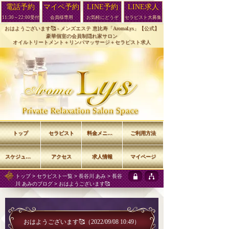
電話予約
マイペ予約
LINE予約
LINE求人
11:30～22:00受付
会員様専用
お気軽にどうぞ
セラピスト大募集
おはようございます🥰 -
メンズエステ 恵比寿「AromaLys」【公式】
豪華個室の会員制隠れ家サロン
オイルトリートメント＋リンパマッサージ＋セラピスト求人
トップ
セラピスト
料金メニュー
ご利用方法
スケジュール
アクセス
求人情報
マイページ
トップ
>
セラピスト一覧
>
長谷川 あみ
>
長谷
川 あみのブログ
> おはようございます🥰
おはようございます🥰
（2022/09/08 10:49）