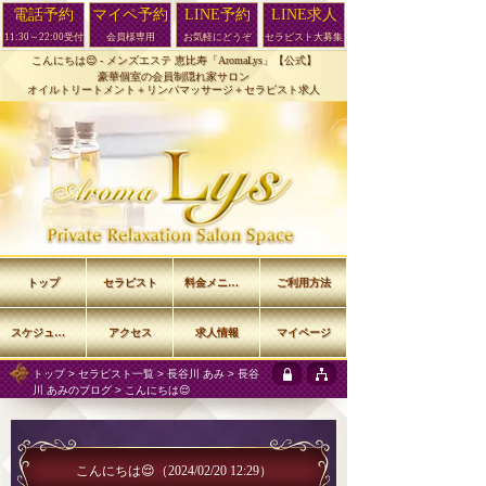
電話予約
マイペ予約
LINE予約
LINE求人
11:30～22:00受付
会員様専用
お気軽にどうぞ
セラピスト大募集
こんにちは😌 -
メンズエステ 恵比寿「AromaLys」【公式】
豪華個室の会員制隠れ家サロン
オイルトリートメント＋リンパマッサージ＋セラピスト求人
トップ
セラピスト
料金メニュー
ご利用方法
スケジュール
アクセス
求人情報
マイページ
トップ
>
セラピスト一覧
>
長谷川 あみ
>
長谷
川 あみのブログ
> こんにちは😌
こんにちは😌
（2024/02/20 12:29）